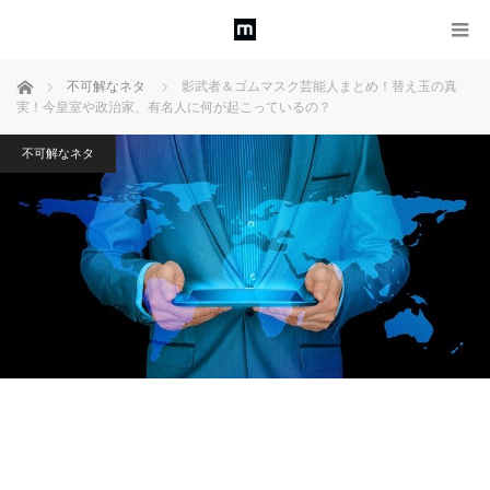
ホーム
不可解なネタ
影武者＆ゴムマスク芸能人まとめ！替え玉の真
実！今皇室や政治家、有名人に何が起こっているの？
不可解なネタ