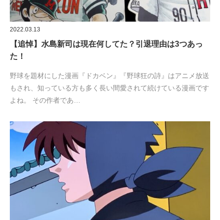
2022.03.13
【追悼】水島新司は現在何してた？引退理由は3つあっ
た！
野球を題材にした漫画『ドカベン』『野球狂の詩』はアニメ放送
もされ、知っている方も多く長い間愛されて続けている漫画です
よね。 その作者であ…