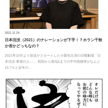
2021.11.24
日本沈没（2021）のナレーションが下手！？ホラン千秋
か杏かどっちなの？
2021年10月より放送がスタートした小栗旬主演の日曜劇場「日
本沈没-希望の人-」。初回から第3話までの平均視聴率がなんと
15.7％と近年の…