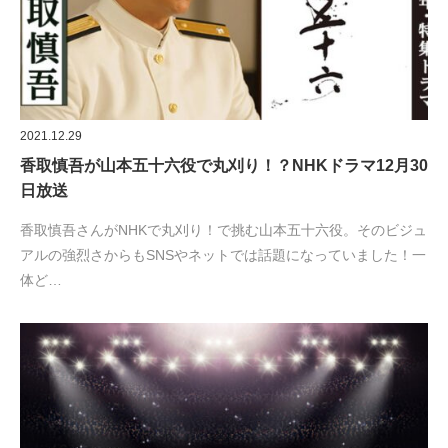
2021.12.29
香取慎吾が山本五十六役で丸刈り！？NHKドラマ12月30
日放送
香取慎吾さんがNHKで丸刈り！で挑む山本五十六役。そのビジュ
アルの強烈さからもSNSやネットでは話題になっていました！一
体ど…