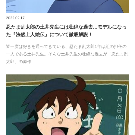
2022.02.17
忍たま乱太郎の土井先生には壮絶な過去…モデルになっ
た『法然上人絵伝』について徹底解説！
皆一度は好きを通ってきている、忍たま乱太郎1年は組の担任の
一人である土井先生。そんな土井先生の壮絶な過去が「忍たま乱
太郎」の原作…