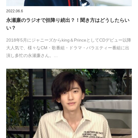
2022.06.6
永瀬廉のラジオで担降り続出？！聞き方はどうしたらい
い？
2018年5月にジャニーズからking＆PrinceとしてCDデビュー以降
大人気で、様々なCM・歌番組・ドラマ・バラエティー番組に出
演し多忙の永瀬廉さん。…