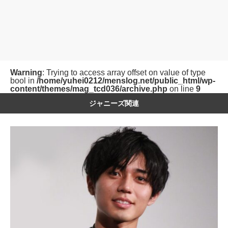
Warning
: Trying to access array offset on value of type
bool in
/home/yuhei0212/menslog.net/public_html/wp-
content/themes/mag_tcd036/archive.php
on line
9
ジャニーズ関連