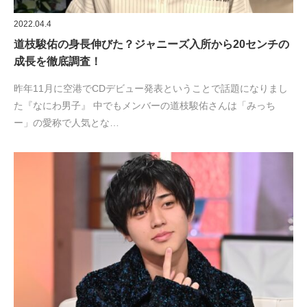
2022.04.4
道枝駿佑の身長伸びた？ジャニーズ入所から20センチの
成長を徹底調査！
昨年11月に空港でCDデビュー発表ということで話題になりまし
た『なにわ男子』 中でもメンバーの道枝駿佑さんは「みっち
ー」の愛称で人気とな…