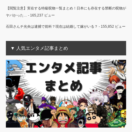
【閲覧注意】実在する特級呪物一覧まとめ！日本にも存在する禁断の呪物が
ヤバかった…
- 165,237 ビュー
石田さんチ光央は逮捕で前科？現在は結婚して嫁がいる？
- 155,852 ビュー
▼ 人気エンタメ記事まとめ