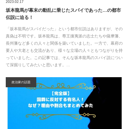
2023.02.17
坂本龍馬が幕末の動乱に乗じたスパイであった…の都市
伝説に迫る！
「坂本龍馬がスパイだった」という都市伝説はありますが、その
真偽は不明です。坂本龍馬は、尊王攘夷派の志士たちや薩摩藩、
長州藩など多くの人々と関係を築いていました。一方で、幕府の
要人や大老とも交流があり、様々な立場の人々ともつながりを持
っていました。この記事では、そんな坂本龍馬のスパイ説につい
て深掘りしてみたいと思います。…
政治家の話題