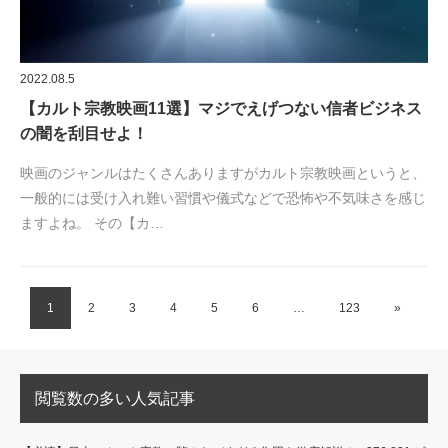
2022.08.5
【カルト宗教映画11選】マジでえげつない信者ビジネス
の闇を刮目せよ！
映画のジャンルはたくさんありますがカルト宗教映画というと、
一般的には受け入れ難い習慣や儀式などで恐怖や不気味さを感じ
ますよね。 その【カ…
1
2
3
4
5
6
…
123
»
閲覧数の多い人気記事