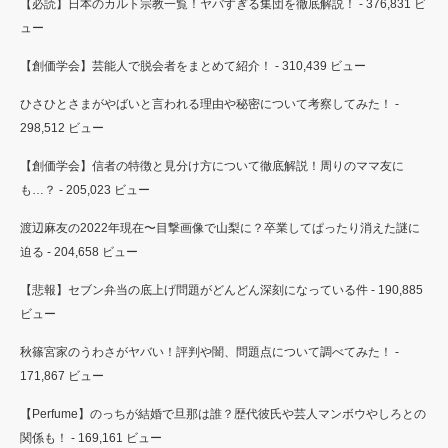
【必読】日本のカルト宗教一覧！ヤバすぎる集団を徹底解説！
- 376,831 ビ
ュー
【創価学会】芸能人で脱会者をまとめて紹介！
- 310,439 ビュー
ひさひとさまがやばいと言われる理由や秘密について考察してみた！
-
298,512 ビュー
【創価学会】信者の特徴と見分け方について徹底解説！周りのママ友に
も…？
- 205,023 ビュー
渡辺麻友の2022年現在〜目撃画像で山梨に？卒業してぱったり消えた謎に
迫る
- 204,658 ビュー
【悲報】セブン弁当の底上げ問題がどんどん深刻になっている件
- 190,885
ビュー
秋篠宮家のうわさがヤバい！評判や闇、問題点について調べてみた！
-
171,867 ビュー
【Perfume】のっちが結婚で旦那は誰？歴代彼氏や芸人マンボウやしろとの
関係も！
- 169,161 ビュー