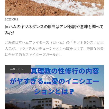
2022.08.9
日ハムのキツネダンスの原曲はアレ!歌詞や意味も調べて
みた!
北海道日本ハムファイターズ（日ハム）の「キツネダンス」が大
人気だ。キツネみみカチューシャとしっぽをつけて、軽快な音楽
に合せて踊るファイターズガールが…
宗教・カルト