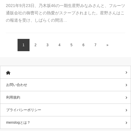
2021年9月23日、乃木坂46の一期生星野みなみさんと、フルーツ
通販会社の御曹司との熱愛がスクープされました。星野さんはこ
の報道を受け、しばらくの間活…
1
2
3
4
5
6
7
»
お問い合わせ
利用規約
プライバシーポリシー
menslogとは？