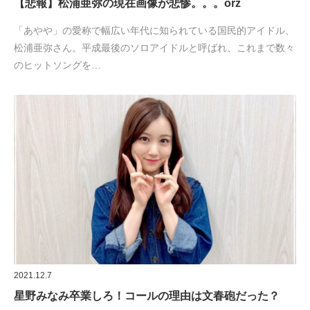
【悲報】松浦亜弥の現在画像が悲惨。。。orz
「あやや」の愛称で幅広い年代に知られている国民的アイドル、
松浦亜弥さん。平成最後のソロアイドルと呼ばれ、これまで数々
のヒットソングを…
2021.12.7
星野みなみ卒業しろ！コールの理由は文春砲だった？