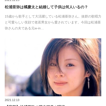
2021.12.25
松浦亜弥は橘慶太と結婚して子供は何人いるの？
15歳から歌手として大活躍している松浦亜弥さん。抜群の歌唱力
と可愛らしい笑顔で老若男女から愛されています。今回は松浦亜
弥さんの夫である元w-in…
2021.12.13