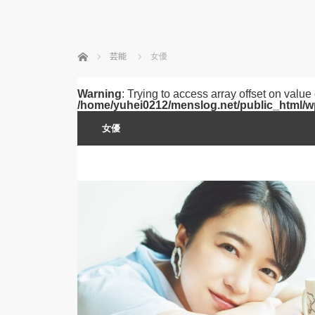
ホーム
芸能
女優
Warning
: Trying to access array offset on value 
/home/yuhei0212/menslog.net/public_html/w
女優