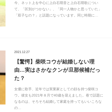
今、ネット上を中心に上白石萌音と上白石萌歌につい
て、「区別がつかない」、「同一人物かと思っていた」
「双子なの？」と話題になっています。同じ時期に…
2021.12.27
【驚愕】柴咲コウが結婚しない理
由…実はさかなクンが旦那候補だっ
た？
女優に歌手、近年では実業家としての顔を持つ柴咲コ
ウ。彼女も2021年８月で40歳を迎えました。巷で話題に
なるのは、そろそろ結婚して家庭を持ってもいいころな
の…