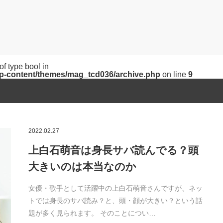
of type bool in
p-content/themes/mag_tcd036/archive.php
on line
9
2022.02.27
上白石萌音は身長サバ読んでる？頭
大きいのは本当なのか
女優・歌手として活躍中の上白石萌音さんですが、ネッ
トでは身長のサバ読み？と、頭・顔が大きい？という話
題が多く見られます。 そのことについ…