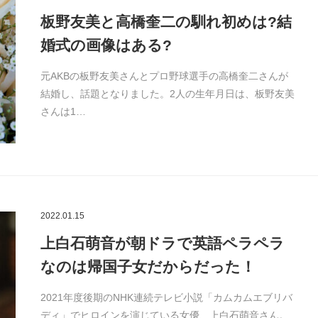
板野友美と高橋奎二の馴れ初めは?結
婚式の画像はある?
元AKBの板野友美さんとプロ野球選手の高橋奎二さんが
結婚し、話題となりました。2人の生年月日は、板野友美
さんは1…
2022.01.15
上白石萌音が朝ドラで英語ペラペラ
なのは帰国子女だからだった！
2021年度後期のNHK連続テレビ小説「カムカムエブリバ
ディ」でヒロインを演じている女優、上白石萌音さん。