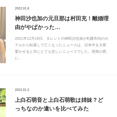
2022.01.6
神田沙也加の元旦那は村田充！離婚理
由がやばかった…
2021年12月18日、タレントの神田沙也加が札幌市内のホ
テルから転落して亡くなったニュースは、日本中を大変
驚かせると共にとても悲しいニュースでした。突然の死
に…
2022.01.2
上白石萌音と上白石萌歌は姉妹？ど
っちなのか違いを比べてみた