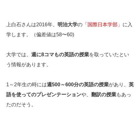
上白石さんは2016年、
明治大学
の
「国際日本学部」
に入
学します。（偏差値は58〜60)
大学では、
週に8コマもの英語の授業
を取っていたとい
う情報があります。
1～2年生の時には
週500～600分の英語の授業
があり、
英
語を使ってのプレゼンテーション
や、
翻訳の授業
もあっ
たのだそう。