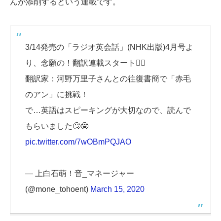
んが添削するという連載です。
3/14発売の「ラジオ英会話」(NHK出版)4月号よ
り、念願の！翻訳連載スタート🙆‍♀️
翻訳家：河野万里子さんとの往復書簡で「赤毛
のアン」に挑戦！
で…英語はスピーキングが大切なので、読んで
もらいました🙄🤓
pic.twitter.com/7wOBmPQJAO
— 上白石萌！音_マネージャー
(@mone_tohoent)
March 15, 2020