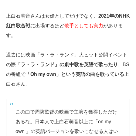
上白石萌音さんは女優としてだけでなく、
2021年のNHK
紅白歌合戦
に出場するほど
歌手としても実力
がありま
す。
過去には映画「ラ・ラ・ランド」大ヒット公開イベント
の際
「ラ・ラ・ランド」の劇中歌を英語で歌ったり
、BS
の番組で
「Oh my own」という英語の曲を歌っている
上
白石さん。
この曲で周防監督の映画で主演を獲得しただけ
あるな。日本人で上白石萌音以上に「on my
own 」の英語バージョンを歌いこなせる人はい