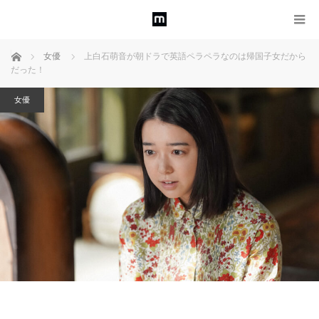
ホーム
女優
上白石萌音が朝ドラで英語ペラペラなのは帰国子女だから
だった！
女優