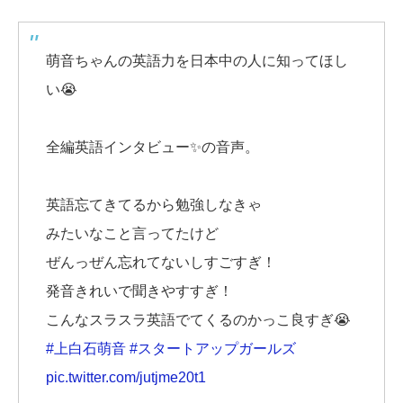
萌音ちゃんの英語力を日本中の人に知ってほし
い😭
全編英語インタビュー✨の音声。
英語忘てきてるから勉強しなきゃ
みたいなこと言ってたけど
ぜんっぜん忘れてないしすごすぎ！
発音きれいで聞きやすすぎ！
こんなスラスラ英語でてくるのかっこ良すぎ😭
#上白石萌音
#スタートアップガールズ
pic.twitter.com/jutjme20t1