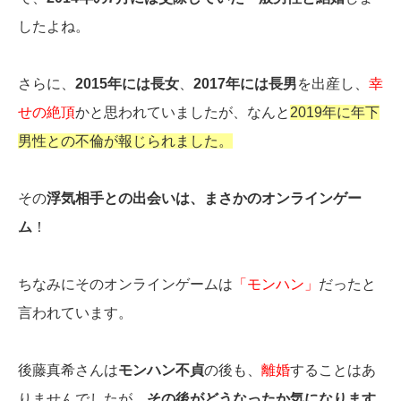
したよね。
さらに、
2015年には長女
、
2017年には長男
を出産し、
幸
せの絶頂
かと思われていましたが、なんと
2019年に年下
男性との不倫が報じられました。
その
浮気相手との出会いは、まさかのオンラインゲー
ム
！
ちなみにそのオンラインゲームは
「モンハン」
だったと
言われています。
後藤真希さんは
モンハン不貞
の後も、
離婚
することはあ
りませんでしたが、
その後がどうなったか気になります