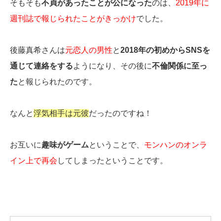
そもそも
不貞があったことが公になった
のは、
2019年に
週刊誌で報じられたことがきっかけ
でした。
後藤真希さんは
元恋人の男性
と
2018年の初めからSNSを
通じて連絡をする
ようになり、その後に
不倫関係に至っ
た
と報じられたのです。
なんと
浮気相手は元彼
だったのですね！
お互いに
趣味がゲーム
ということで、
モンハンのオンラ
イン上で再会
してしまったということです。