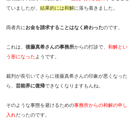
ていましたが、
結果的には和解
に落ち着きました。
両者共に
お金を請求することはなく終わった
のです。
これは、
後藤真希さんの事務所
からの打診で、
和解とい
う形になった
ようです。
裁判が長引いてさらに後藤真希さんの印象が悪くなった
ら、
芸能界に復帰
できなくなりますもんね。
そのような事態を避けるための
事務所からの和解の申し
入れ
だったのです。