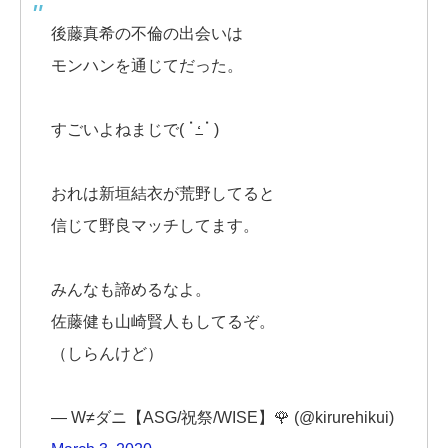
後藤真希の不倫の出会いは
モンハンを通じてだった。
すごいよねまじで( ॱߑॱ )
おれは新垣結衣が荒野してると
信じて野良マッチしてます。
みんなも諦めるなよ。
佐藤健も山崎賢人もしてるぞ。
（しらんけど）
— W≠ダニ【ASG/祝祭/WISE】🌹 (@kirurehikui)