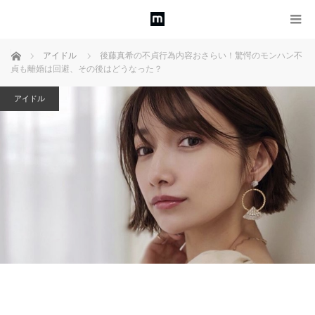
ホーム
アイドル
後藤真希の不貞行為内容おさらい！驚愕のモンハン不
貞も離婚は回避、その後はどうなった？
アイドル