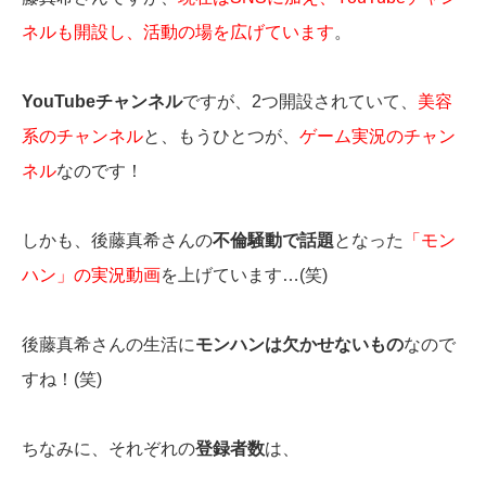
ネルも開設し、活動の場を広げています
。
YouTubeチャンネル
ですが、2つ開設されていて、
美容
系のチャンネル
と、もうひとつが、
ゲーム実況のチャン
ネル
なのです！
しかも、後藤真希さんの
不倫騒動で話題
となった
「モン
ハン」の実況動画
を上げています…(笑)
後藤真希さんの生活に
モンハンは欠かせないもの
なので
すね！(笑)
ちなみに、それぞれの
登録者数
は、