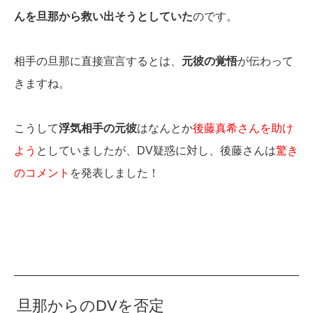
んを旦那から救い出そうとしていた
のです。
相手の旦那に直接宣言するとは、
元彼の覚悟
が伝わって
きますね。
こうして
浮気相手の元彼
はなんとか
後藤真希さんを助け
よう
としていましたが、DV疑惑に対し、後藤さんは
驚き
のコメント
を発表しました！
旦那からのDVを否定