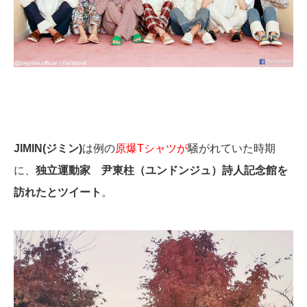
JIMIN(ジミン)
は例の
原爆Tシャツが
騒がれていた時期
に、
独立運動家 尹東柱（ユンドンジュ）詩人記念館を
訪れたとツイート
。