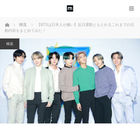
ホーム
韓流
【BTSは日本人が嫌い】反日運動ともとれるこれまでの活
動内容をまとめてみた！
韓流