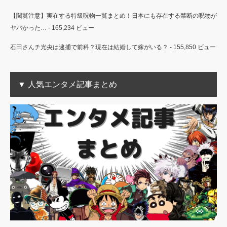
【閲覧注意】実在する特級呪物一覧まとめ！日本にも存在する禁断の呪物が
ヤバかった…
- 165,234 ビュー
石田さんチ光央は逮捕で前科？現在は結婚して嫁がいる？
- 155,850 ビュー
▼ 人気エンタメ記事まとめ