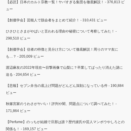
【必読】日本のカルト宗教一覧！ヤバすぎる集団を徹底解説！
- 376,813 ビ
ュー
【創価学会】芸能人で脱会者をまとめて紹介！
- 310,431 ビュー
ひさひとさまがやばいと言われる理由や秘密について考察してみた！
-
298,510 ビュー
【創価学会】信者の特徴と見分け方について徹底解説！周りのママ友に
も…？
- 205,009 ビュー
渡辺麻友の2022年現在〜目撃画像で山梨に？卒業してぱったり消えた謎に
迫る
- 204,654 ビュー
【悲報】セブン弁当の底上げ問題がどんどん深刻になっている件
- 190,884
ビュー
秋篠宮家のうわさがヤバい！評判や闇、問題点について調べてみた！
-
171,864 ビュー
【Perfume】のっちが結婚で旦那は誰？歴代彼氏や芸人マンボウやしろとの
関係も！
- 169,157 ビュー