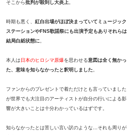
そこから
批判が殺到し大炎上
。
時期も悪く、
紅白出場がほぼ決まっていてミュージック
ステーションやFNS歌謡祭にも出演予定もありそれらは
結局白紙状態に
。
本人は
日本のヒロシマ原爆
を思わせる
意図は全く無かっ
た、意味を知らなかったと釈明しました
。
ファンからのプレゼントで着ただけとも言っていました
が世界でも大注目のアーティストが自分の行いによる影
響が大きいことは十分わかっているはずです。
知らなかったとは苦しい言い訳のような…それも周りが