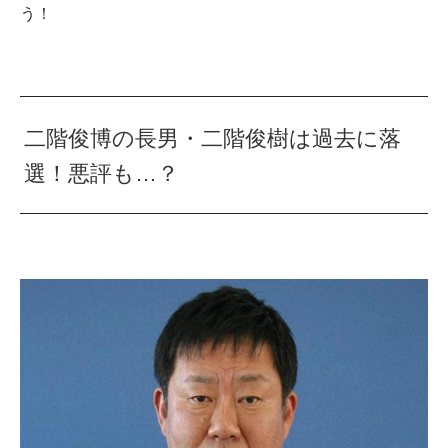
う！
二階俊博の長男・二階俊樹は過去に落
選！悪評も…？