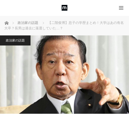
ホーム
政治家の話題
【二階俊博】息子の学歴まとめ！大学はあの有名
大卒？長男は過去に落選していた…？
政治家の話題