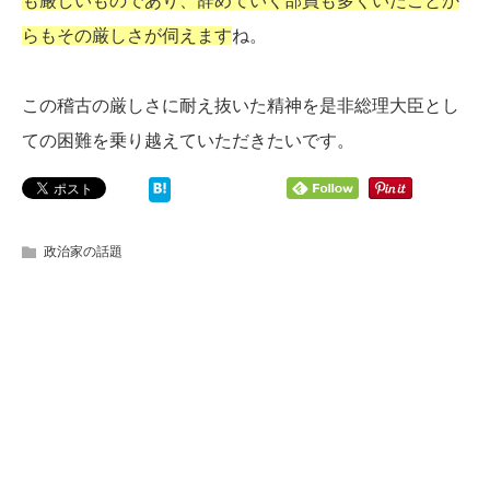
も厳しいものであり、辞めていく部員も多くいたことか
らもその厳しさが伺えます
ね。
この稽古の厳しさに耐え抜いた精神を是非総理大臣とし
ての困難を乗り越えていただきたいです。
政治家の話題