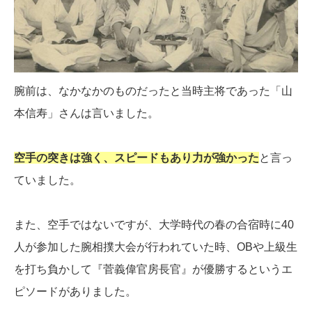
腕前は、なかなかのものだったと当時主将であった「山
本信寿」さんは言いました。
空手の突きは強く、スピードもあり力が強かった
と言っ
ていました。
また、空手ではないですが、大学時代の春の合宿時に40
人が参加した腕相撲大会が行われていた時、OBや上級生
を打ち負かして『菅義偉官房長官』が優勝するというエ
ピソードがありました。