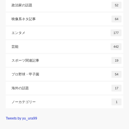
政治家の話題
52
映像系ネタ記事
64
エンタメ
177
芸能
442
スポーツ関連記事
19
プロ野球・甲子園
54
海外の話題
17
ノーカテゴリー
1
Tweets by yu_ura99