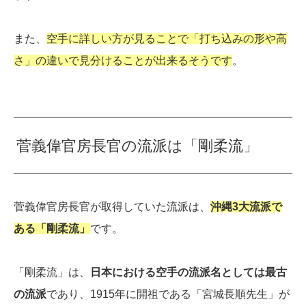
また、
空手に詳しい方が見ることで「打ち込みの形や高
さ」の違いで見分けることが出来るそうです
。
菅義偉官房長官の流派は「剛柔流」
菅義偉官房長官が取得していた流派は、
沖縄3大流派で
ある「剛柔流」
です。
「剛柔流」は、
日本における空手の流派名としては最古
の流派
であり、1915年に開祖である「宮城長順先生」が