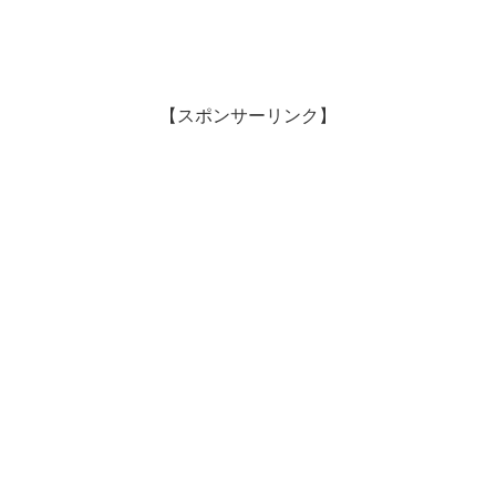
【スポンサーリンク】