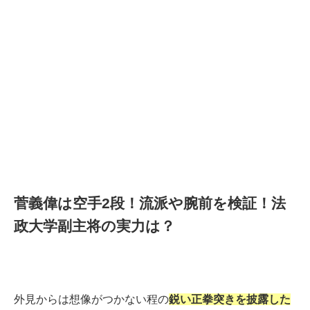
菅義偉は空手2段！流派や腕前を検証！法
政大学副主将の実力は？
外見からは想像がつかない程の
鋭い正拳突きを披露した