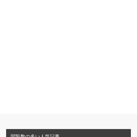
閲覧数の多い人気記事