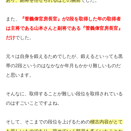
あり、副将を任せられるほどの腕前
でした。
また、
『菅義偉官房長官』が2段を取得した年の取得者
は主将である山本さんと副将である『菅義偉官房長官』
だけ
でした。
元々は自身を鍛えるためでしたが、鍛えるといっても黒
帯の2段というのはなかなか年月もかかり難しいものだ
と思います。
そんなに、取得することが難しい段位を取得されている
のはすごいことですよね。
そして、そこまでの段位を上げるための
稽古内容がとて