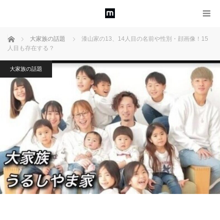
ホーム
大家族の話題
漆山家の13、14人目の名前や性別・顔画像！15
人目も存在する？
大家族の話題