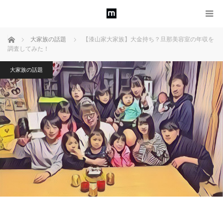
ホーム
大家族の話題
【漆山家大家族】大金持ち？旦那美容室の年収を
調査してみた！
大家族の話題