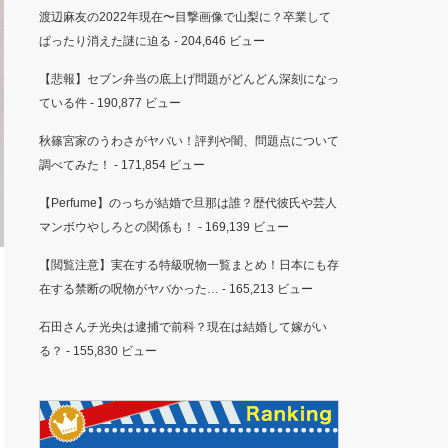
渡辺麻友の2022年現在〜目撃画像で山梨に？卒業して
ぱったり消えた謎に迫る
- 204,646 ビュー
【悲報】セブン弁当の底上げ問題がどんどん深刻になっ
ている件
- 190,877 ビュー
秋篠宮家のうわさがヤバい！評判や闇、問題点について
調べてみた！
- 171,854 ビュー
【Perfume】のっちが結婚で旦那は誰？歴代彼氏や芸人
マンボウやしろとの関係も！
- 169,139 ビュー
【閲覧注意】実在する特級呪物一覧まとめ！日本にも存
在する禁断の呪物がヤバかった…
- 165,213 ビュー
石田さんチ光央は逮捕で前科？現在は結婚して嫁がい
る？
- 155,830 ビュー