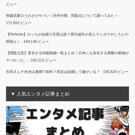
ビュー
秋篠宮家のうわさがヤバい！評判や闇、問題点について調べてみた！
-
171,853 ビュー
【Perfume】のっちが結婚で旦那は誰？歴代彼氏や芸人マンボウやしろとの
関係も！
- 169,136 ビュー
【閲覧注意】実在する特級呪物一覧まとめ！日本にも存在する禁断の呪物が
ヤバかった…
- 165,213 ビュー
石田さんチ光央は逮捕で前科？現在は結婚して嫁がいる？
- 155,829 ビュー
▼ 人気エンタメ記事まとめ