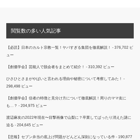
閲覧数の多い人気記事
【必読】日本のカルト宗教一覧！ヤバすぎる集団を徹底解説！
- 376,702 ビ
ュー
【創価学会】芸能人で脱会者をまとめて紹介！
- 310,392 ビュー
ひさひとさまがやばいと言われる理由や秘密について考察してみた！
-
298,498 ビュー
【創価学会】信者の特徴と見分け方について徹底解説！周りのママ友に
も…？
- 204,975 ビュー
渡辺麻友の2022年現在〜目撃画像で山梨に？卒業してぱったり消えた謎に
迫る
- 204,645 ビュー
【悲報】セブン弁当の底上げ問題がどんどん深刻になっている件
- 190,877