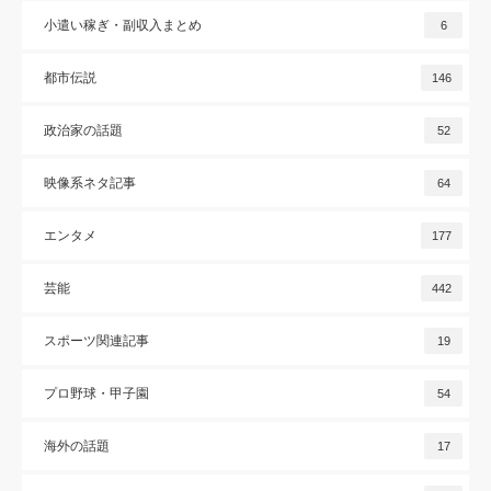
小遣い稼ぎ・副収入まとめ
6
都市伝説
146
政治家の話題
52
映像系ネタ記事
64
エンタメ
177
芸能
442
スポーツ関連記事
19
プロ野球・甲子園
54
海外の話題
17