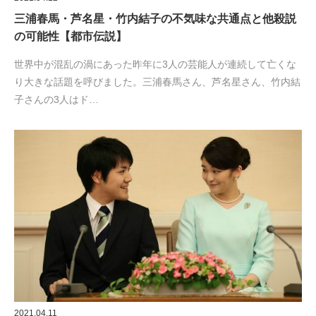
三浦春馬・芦名星・竹内結子の不気味な共通点と他殺説
の可能性【都市伝説】
世界中が混乱の渦にあった昨年に3人の芸能人が連続して亡くな
り大きな話題を呼びました。三浦春馬さん、芦名星さん、竹内結
子さんの3人はド…
2021.04.11