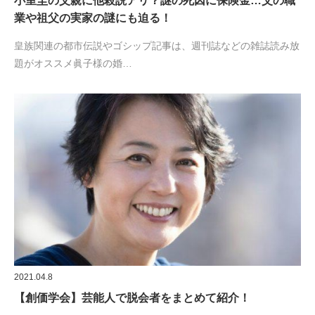
小室圭の父親に他殺説アリ？謎の死因に保険金…父の職
業や祖父の実家の謎にも迫る！
皇族関連の都市伝説やゴシップ記事は、週刊誌などの雑誌読み放
題がオススメ眞子様の婚…
2021.04.8
【創価学会】芸能人で脱会者をまとめて紹介！