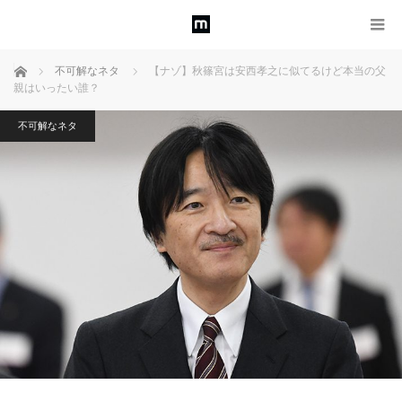
ホーム
不可解なネタ
【ナゾ】秋篠宮は安西孝之に似てるけど本当の父
親はいったい誰？
不可解なネタ