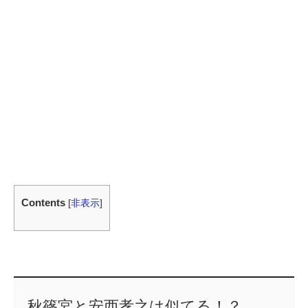
Contents
[
非表示
]
秋篠宮と安西孝之は似てる！？