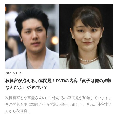
2021.04.15
秋篠宮が抱える小室問題！DVDの内容「眞子は俺の奴隷
なんだよ」がヤバい？
秋篠宮家と小室圭さんの、いわゆる小室問題が加熱しています。
その問題を更に加熱させる問題が発生しました、それが小室圭さ
んから秋篠宮…