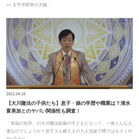
>> 太平洋戦争の大嘘…
2021.04.19
【大川隆法の子供たち】息子・娘の学歴や職業は？清水
富美加とのヤバい関係性も調査！
「幸福の化学」の大川隆法総裁の子どもたちって、一体どんな人
達なのでしょうか？息子３人娘２人の５人兄妹で噂ではホストや
YouTuber…