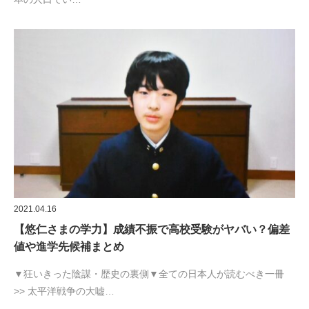
2021.04.16
【悠仁さまの学力】成績不振で高校受験がヤバい？偏差
値や進学先候補まとめ
▼狂いきった陰謀・歴史の裏側▼全ての日本人が読むべき一冊
>> 太平洋戦争の大嘘…