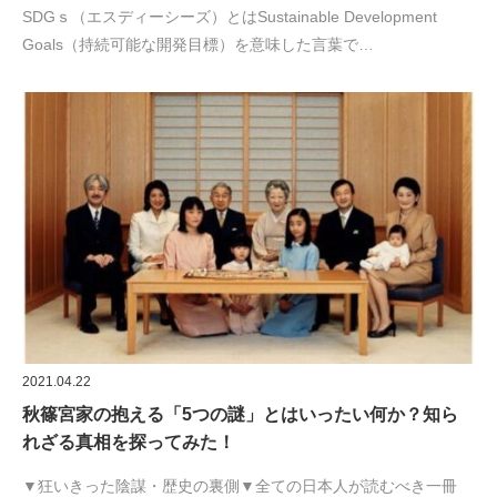
SDGｓ（エスディーシーズ）とはSustainable Development
Goals（持続可能な開発目標）を意味した言葉で…
2021.04.22
秋篠宮家の抱える「5つの謎」とはいったい何か？知ら
れざる真相を探ってみた！
▼狂いきった陰謀・歴史の裏側▼全ての日本人が読むべき一冊