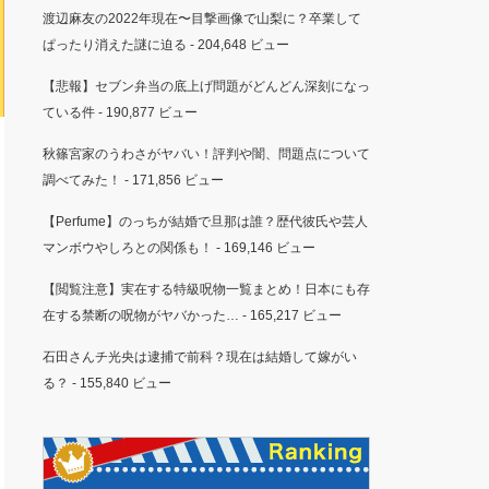
渡辺麻友の2022年現在〜目撃画像で山梨に？卒業して
ぱったり消えた謎に迫る
- 204,648 ビュー
【悲報】セブン弁当の底上げ問題がどんどん深刻になっ
ている件
- 190,877 ビュー
秋篠宮家のうわさがヤバい！評判や闇、問題点について
調べてみた！
- 171,856 ビュー
【Perfume】のっちが結婚で旦那は誰？歴代彼氏や芸人
マンボウやしろとの関係も！
- 169,146 ビュー
【閲覧注意】実在する特級呪物一覧まとめ！日本にも存
在する禁断の呪物がヤバかった…
- 165,217 ビュー
石田さんチ光央は逮捕で前科？現在は結婚して嫁がい
る？
- 155,840 ビュー