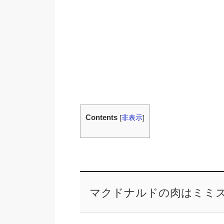
Contents
[
非表示
]
マクドナルドの肉はミミ