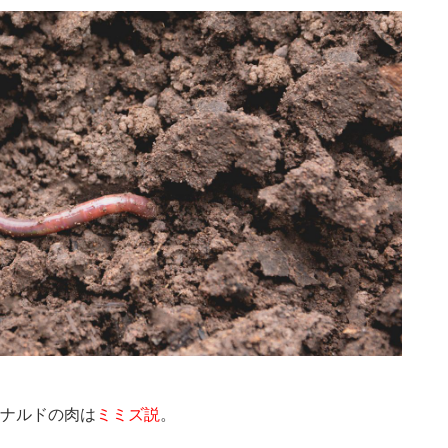
ナルドの肉は
ミミズ説
。