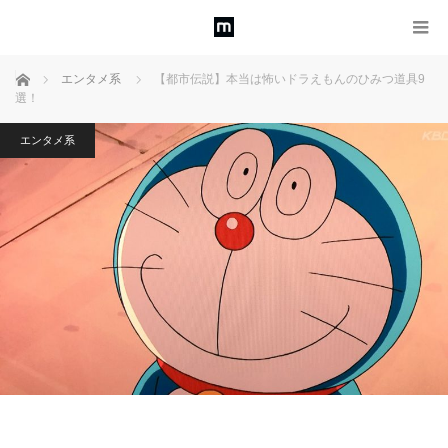
ホーム
エンタメ系
【都市伝説】本当は怖いドラえもんのひみつ道具9
選！
エンタメ系