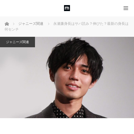
ホーム
ジャニーズ関連
永瀬廉身長はサバ読み？伸びた？最新の身長は
何センチ
ジャニーズ関連