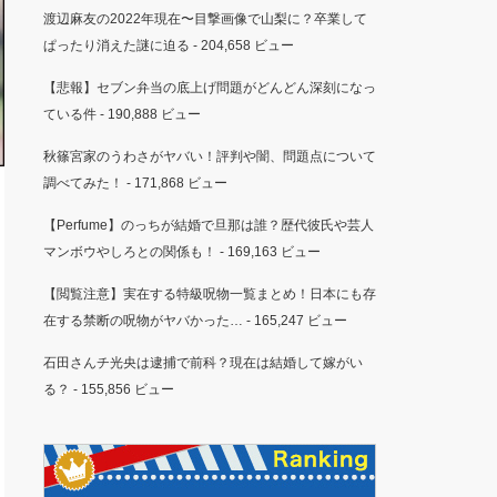
渡辺麻友の2022年現在〜目撃画像で山梨に？卒業して
ぱったり消えた謎に迫る
- 204,658 ビュー
【悲報】セブン弁当の底上げ問題がどんどん深刻になっ
ている件
- 190,888 ビュー
秋篠宮家のうわさがヤバい！評判や闇、問題点について
調べてみた！
- 171,868 ビュー
【Perfume】のっちが結婚で旦那は誰？歴代彼氏や芸人
マンボウやしろとの関係も！
- 169,163 ビュー
【閲覧注意】実在する特級呪物一覧まとめ！日本にも存
在する禁断の呪物がヤバかった…
- 165,247 ビュー
石田さんチ光央は逮捕で前科？現在は結婚して嫁がい
る？
- 155,856 ビュー