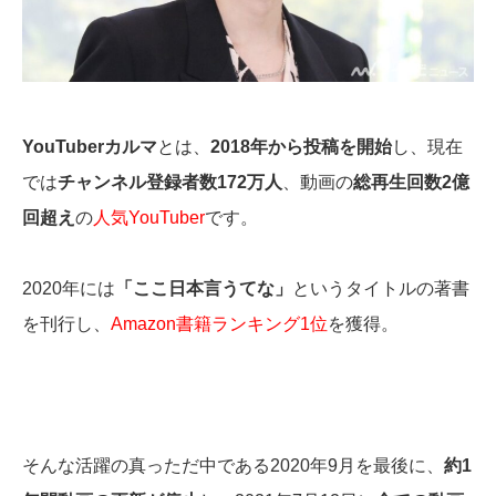
YouTuberカルマ
とは、
2018年から投稿を開始
し、現在
では
チャンネル登録者数172万人
、動画の
総再生回数2億
回超え
の
人気YouTuber
です。
2020年には
「ここ日本言うてな」
というタイトルの著書
を刊行し、
Amazon書籍ランキング1位
を獲得。
そんな活躍の真っただ中である2020年9月を最後に、
約1