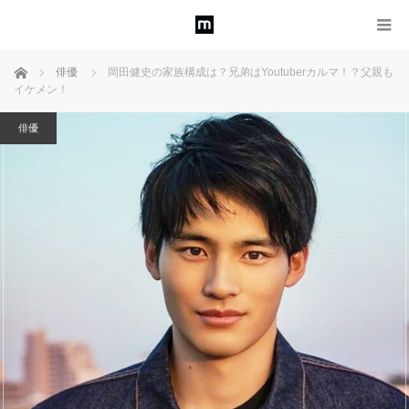
ホーム
俳優
岡田健史の家族構成は？兄弟はYoutuberカルマ！？父親も
イケメン！
俳優