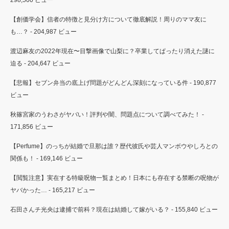
298,500 ビュー
【創価学会】信者の特徴と見分け方について徹底解説！周りのママ友に
も…？
- 204,987 ビュー
渡辺麻友の2022年現在〜目撃画像で山梨に？卒業してぱったり消えた謎に
迫る
- 204,647 ビュー
【悲報】セブン弁当の底上げ問題がどんどん深刻になっている件
- 190,877
ビュー
秋篠宮家のうわさがヤバい！評判や闇、問題点について調べてみた！
-
171,856 ビュー
【Perfume】のっちが結婚で旦那は誰？歴代彼氏や芸人マンボウやしろとの
関係も！
- 169,146 ビュー
【閲覧注意】実在する特級呪物一覧まとめ！日本にも存在する禁断の呪物が
ヤバかった…
- 165,217 ビュー
石田さんチ光央は逮捕で前科？現在は結婚して嫁がいる？
- 155,840 ビュー