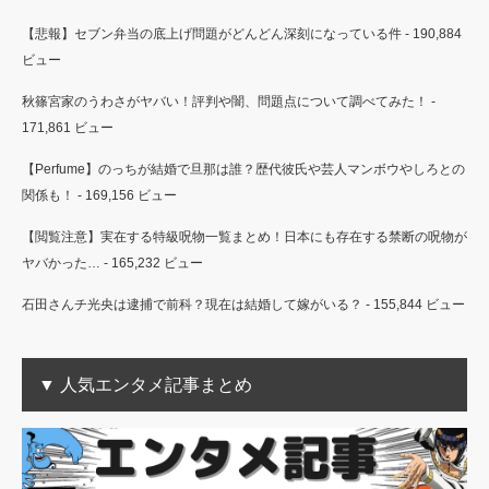
【悲報】セブン弁当の底上げ問題がどんどん深刻になっている件
- 190,884
ビュー
秋篠宮家のうわさがヤバい！評判や闇、問題点について調べてみた！
-
171,861 ビュー
【Perfume】のっちが結婚で旦那は誰？歴代彼氏や芸人マンボウやしろとの
関係も！
- 169,156 ビュー
【閲覧注意】実在する特級呪物一覧まとめ！日本にも存在する禁断の呪物が
ヤバかった…
- 165,232 ビュー
石田さんチ光央は逮捕で前科？現在は結婚して嫁がいる？
- 155,844 ビュー
▼ 人気エンタメ記事まとめ