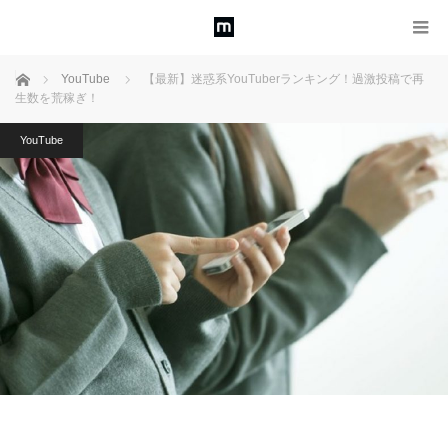
ホーム
YouTube
【最新】迷惑系YouTuberランキング！過激投稿で再
生数を荒稼ぎ！
YouTube