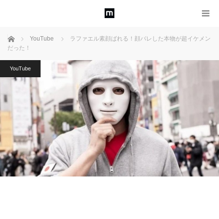
ホーム
YouTube
ラファエル素顔ばれる！顔バレした本物が超イケメン
だった！
YouTube