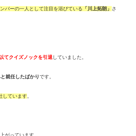
ンバーの一人として注目を浴びている
「川上拓朗」
さ
末を以てクイズノックを引退
していました。
へと就任したばかり
です。
社しています
。
上がっています。