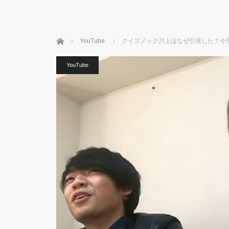
ホーム
YouTube
クイズノック川上はなぜ引退した？今
YouTube