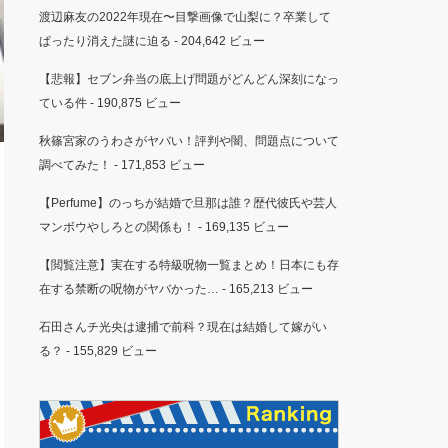
渡辺麻友の2022年現在〜目撃画像で山梨に？卒業して
ぱったり消えた謎に迫る
- 204,642 ビュー
【悲報】セブン弁当の底上げ問題がどんどん深刻になっ
ている件
- 190,875 ビュー
秋篠宮家のうわさがヤバい！評判や闇、問題点について
調べてみた！
- 171,853 ビュー
【Perfume】のっちが結婚で旦那は誰？歴代彼氏や芸人
マンボウやしろとの関係も！
- 169,135 ビュー
【閲覧注意】実在する特級呪物一覧まとめ！日本にも存
在する禁断の呪物がヤバかった…
- 165,213 ビュー
石田さんチ光央は逮捕で前科？現在は結婚して嫁がい
る？
- 155,829 ビュー