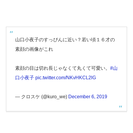
山口小夜子のすっぴんに近い？若い頃１６才の
素顔の画像がこれ
素顔の目は切れ長じゃなくて丸くて可愛い。
#山
口小夜子
pic.twitter.com/NKvHKCL2lG
— クロスケ (@kuro_we)
December 6, 2019