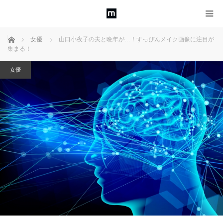
ホーム
女優
山口小夜子の夫と晩年が…！すっぴんメイク画像に注目が
集まる！
女優