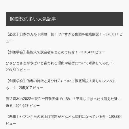
閲覧数の多い人気記事
【必読】日本のカルト宗教一覧！ヤバすぎる集団を徹底解説！
- 376,817 ビ
ュー
【創価学会】芸能人で脱会者をまとめて紹介！
- 310,433 ビュー
ひさひとさまがやばいと言われる理由や秘密について考察してみた！
-
298,510 ビュー
【創価学会】信者の特徴と見分け方について徹底解説！周りのママ友に
も…？
- 205,017 ビュー
渡辺麻友の2022年現在〜目撃画像で山梨に？卒業してぱったり消えた謎に
迫る
- 204,657 ビュー
【悲報】セブン弁当の底上げ問題がどんどん深刻になっている件
- 190,884
ビュー