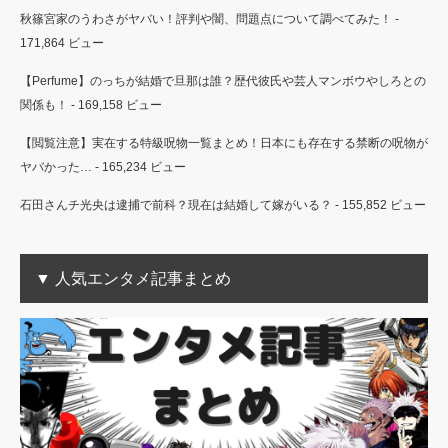
秋篠宮家のうわさがヤバい！評判や闇、問題点について調べてみた！
-
171,864 ビュー
【Perfume】のっちが結婚で旦那は誰？歴代彼氏や芸人マンボウやしろとの
関係も！
- 169,158 ビュー
【閲覧注意】実在する特級呪物一覧まとめ！日本にも存在する禁断の呪物が
ヤバかった…
- 165,234 ビュー
石田さんチ光央は逮捕で前科？現在は結婚して嫁がいる？
- 155,852 ビュー
▼ 人気エンタメ記事まとめ