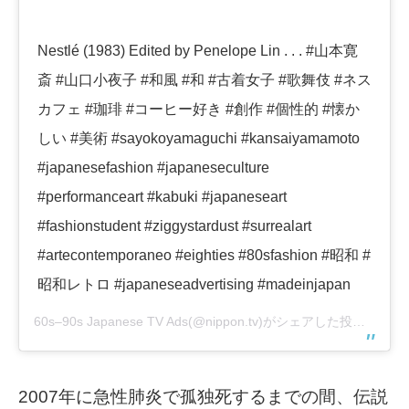
Nestlé (1983) Edited by Penelope Lin . . . #山本寛
斎 #山口小夜子 #和風 #和 #古着女子 #歌舞伎 #ネス
カフェ #珈琲 #コーヒー好き #創作 #個性的 #懐か
しい #美術 #sayokoyamaguchi #kansaiyamamoto
#japanesefashion #japaneseculture
#performanceart #kabuki #japaneseart
#fashionstudent #ziggystardust #surrealart
#artecontemporaneo #eighties #80sfashion #昭和 #
昭和レトロ #japaneseadvertising #madeinjapan
60s–90s Japanese TV Ads(@nippon.tv)がシェアした投稿 –
201
2007年に急性肺炎で孤独死するまでの間、伝説