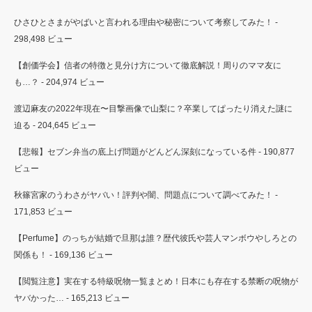
ひさひとさまがやばいと言われる理由や秘密について考察してみた！
-
298,498 ビュー
【創価学会】信者の特徴と見分け方について徹底解説！周りのママ友に
も…？
- 204,974 ビュー
渡辺麻友の2022年現在〜目撃画像で山梨に？卒業してぱったり消えた謎に
迫る
- 204,645 ビュー
【悲報】セブン弁当の底上げ問題がどんどん深刻になっている件
- 190,877
ビュー
秋篠宮家のうわさがヤバい！評判や闇、問題点について調べてみた！
-
171,853 ビュー
【Perfume】のっちが結婚で旦那は誰？歴代彼氏や芸人マンボウやしろとの
関係も！
- 169,136 ビュー
【閲覧注意】実在する特級呪物一覧まとめ！日本にも存在する禁断の呪物が
ヤバかった…
- 165,213 ビュー