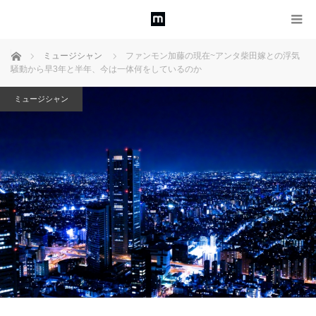
ホーム
ミュージシャン
ファンモン加藤の現在~アンタ柴田嫁との浮気
騒動から早3年と半年、今は一体何をしているのか
ミュージシャン