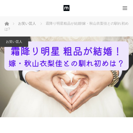
ホーム
お笑い芸人
霜降り明星粗品が結婚!嫁・秋山衣梨佳との馴れ初め
は?
お笑い芸人