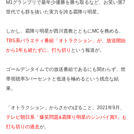
M1グランプリで最年少優勝を勝ち取るなど、お笑い第7
世代でも群を抜いた実力を誇る霜降り明星。
しかし、霜降り明星が西川貴教とともにMCを務める、
TBS系バラエティ番組「オトラクション」が、放送開始
から1年も経たずに、打ち切り
という報道が。
ゴールデンタイムでの放送番組であるにも関わらず、世
帯視聴率3パーセントと低迷を極めるという残念な結
果。
「オトラクション」からさかのぼること、2021年9月、
テレビ朝日系「爆笑問題&霜降り明星のシンパイ賞!!」も
打ち切りの過去
が。