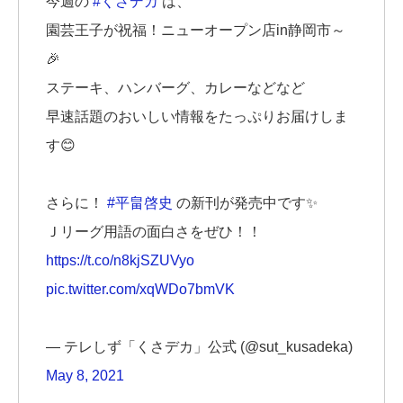
今週の
#くさデカ
は、
園芸王子が祝福！ニューオープン店in静岡市～
🎉
ステーキ、ハンバーグ、カレーなどなど
早速話題のおいしい情報をたっぷりお届けしま
す😊
さらに！
#平畠啓史
の新刊が発売中です✨
Ｊリーグ用語の面白さをぜひ！！
https://t.co/n8kjSZUVyo
pic.twitter.com/xqWDo7bmVK
— テレしず「くさデカ」公式 (@sut_kusadeka)
May 8, 2021