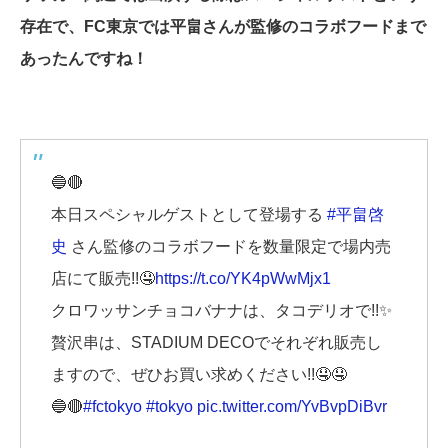
存在で、FC東京では平畠さんが監修のコラボフードまで
あったんですね！
🔵🔴
本日スペシャルゲストとして登場する
#平畠啓
史
さん監修のコラボフードを数量限定で場内売
店にて販売!!🤤
https://t.co/YK4pWwMjx1
クロワッサンチョコバナナは、タコデリオで!!✨
贅沢串は、STADIUM DECOでそれぞれ販売し
ますので、ぜひお買い求めください!!🤤🤤
🔵🔴
#fctokyo
#tokyo
pic.twitter.com/YvBvpDiBvr