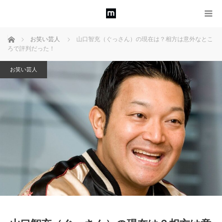
ホーム
お笑い芸人
山口智充（ぐっさん）の現在は？相方は意外なとこ
ろで評判だった！
お笑い芸人