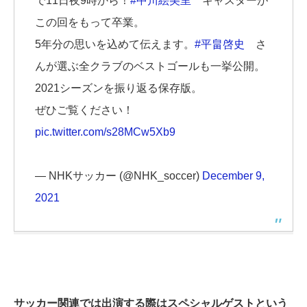
で11日夜9時から！
#中川絵美里
キャスターが
この回をもって卒業。
5年分の思いを込めて伝えます。
#平畠啓史
さ
んが選ぶ全クラブのベストゴールも一挙公開。
2021シーズンを振り返る保存版。
ぜひご覧ください！
pic.twitter.com/s28MCw5Xb9
— NHKサッカー (@NHK_soccer)
December 9,
2021
サッカー関連では出演する際はスペシャルゲストという