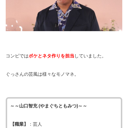
コンビでは
ボケとネタ作りを担当
していました。
ぐっさんの芸風は様々なモノマネ。
～～山口智充 (やまぐちともみつ)～～
【職業】
：芸人