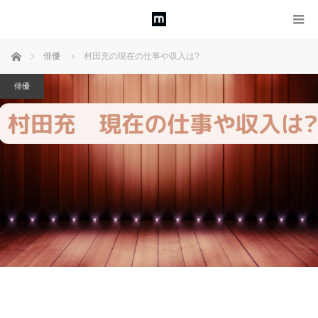
ホーム
俳優
村田充の現在の仕事や収入は?
俳優