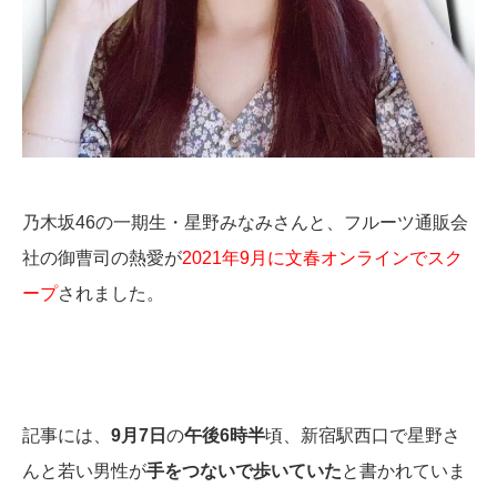
乃木坂46の一期生・星野みなみさんと、フルーツ通販会
社の御曹司の熱愛が
2021年9月に文春オンラインでスク
ープ
されました。
記事には、
9月7日
の
午後6時半
頃、新宿駅西口で星野さ
んと若い男性が
手をつないで歩いていた
と書かれていま