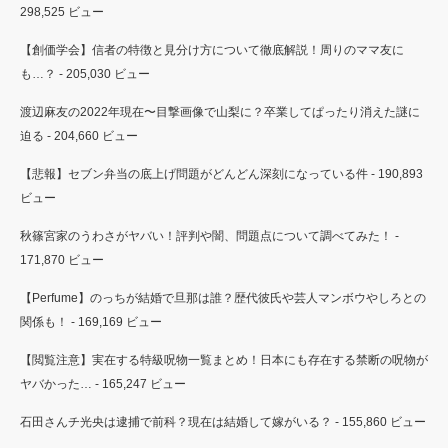
298,525 ビュー
【創価学会】信者の特徴と見分け方について徹底解説！周りのママ友に
も…？
- 205,030 ビュー
渡辺麻友の2022年現在〜目撃画像で山梨に？卒業してぱったり消えた謎に
迫る
- 204,660 ビュー
【悲報】セブン弁当の底上げ問題がどんどん深刻になっている件
- 190,893
ビュー
秋篠宮家のうわさがヤバい！評判や闇、問題点について調べてみた！
-
171,870 ビュー
【Perfume】のっちが結婚で旦那は誰？歴代彼氏や芸人マンボウやしろとの
関係も！
- 169,169 ビュー
【閲覧注意】実在する特級呪物一覧まとめ！日本にも存在する禁断の呪物が
ヤバかった…
- 165,247 ビュー
石田さんチ光央は逮捕で前科？現在は結婚して嫁がいる？
- 155,860 ビュー