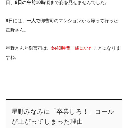
日、
9日
の
午前10時
頃まで姿を見せませんでした。
9日
には、
一人で
御曹司のマンションから帰って行った
星野さん。
星野さんと御曹司は、
約40時間一緒にいた
ことになりま
すね。
星野みなみに「卒業しろ！」コール
が上がってしまった理由