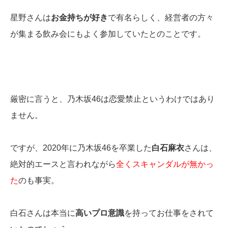
星野さんは
お金持ちが好き
で有名らしく、経営者の方々
が集まる飲み会にもよく参加していたとのことです。
厳密に言うと、乃木坂46は恋愛禁止というわけではあり
ません。
ですが、2020年に乃木坂46を卒業した
白石麻衣
さんは、
絶対的エースと言われながら
全くスキャンダルが無かっ
た
のも事実。
白石さんは本当に
高いプロ意識
を持ってお仕事をされて