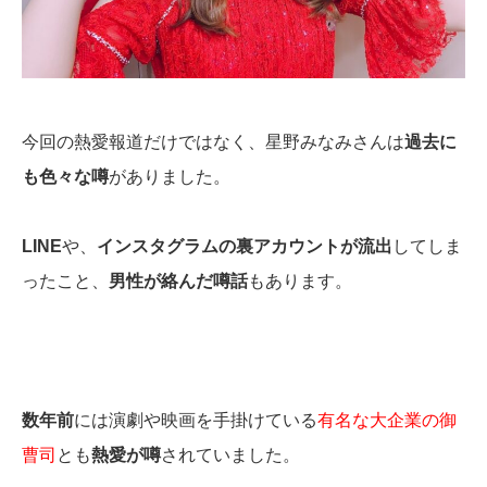
今回の熱愛報道だけではなく、星野みなみさんは
過去に
も色々な噂
がありました。
LINE
や、
インスタグラムの裏アカウントが流出
してしま
ったこと、
男性が絡んだ噂話
もあります。
数年前
には演劇や映画を手掛けている
有名な大企業の御
曹司
とも
熱愛が噂
されていました。