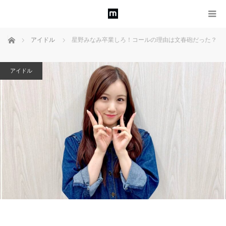
ホーム
アイドル
星野みなみ卒業しろ！コールの理由は文春砲だった？
アイドル