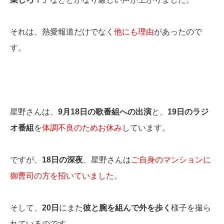
それは、熱愛報道だけでなく
他にも理由
があったので
す。
星野さんは、
9月18日の歌番組への出演
と、
19日のラジ
オ番組
を
体調不良のためお休み
しています。
ですが、
18日の深夜
、星野さんは
ご自身のマンションに
御曹司の方を招いていました
。
そして、
20日
にまた
彼と腕を組んで外を歩く
様子を撮ら
れているのです。