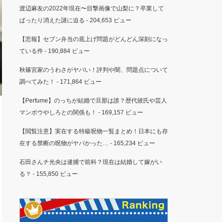
渡辺麻友の2022年現在〜目撃画像で山梨に？卒業して
ぱったり消えた謎に迫る
- 204,653 ビュー
【悲報】セブン弁当の底上げ問題がどんどん深刻になっ
ている件
- 190,884 ビュー
秋篠宮家のうわさがヤバい！評判や闇、問題点について
調べてみた！
- 171,864 ビュー
【Perfume】のっちが結婚で旦那は誰？歴代彼氏や芸人
マンボウやしろとの関係も！
- 169,157 ビュー
【閲覧注意】実在する特級呪物一覧まとめ！日本にも存
在する禁断の呪物がヤバかった…
- 165,234 ビュー
石田さんチ光央は逮捕で前科？現在は結婚して嫁がい
る？
- 155,850 ビュー