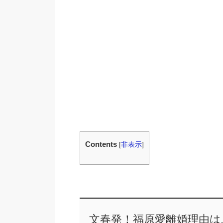
Contents
[
非表示
]
文春発！福原愛離婚理由は