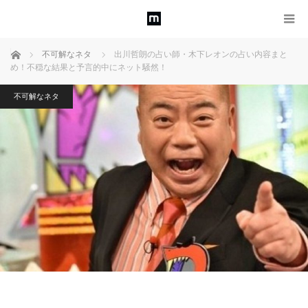
ホーム
不可解なネタ
出川哲朗の占い師・木下レオンの占い内容まと
め！不穏な結果と予言的中にネット騒然！
不可解なネタ