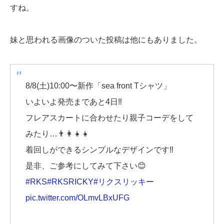
すね。
妹と思われる画像のついた投稿は他にもありました。
8/8(土)10:00〜新作「sea front Tシャツ」
いよいよ発売まであと4日‼️
フレアスカートに合わせたり親子コーデをして
みたり…👨‍👩‍👧‍👧
着回しができるシンプルなデザインです‼️
是非、ご参考にしてみて下さい😊
#RKS
#RKSRICKY
#リクスリッキー
pic.twitter.com/OLmvLBxUFG