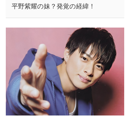
平野紫耀の妹？発覚の経緯！