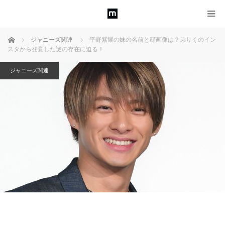
ホーム
ジャニーズ関連
平野紫耀の妹の名前と顔画像は？弟りくのイン
スタから発覚した謎の存在に迫る！
ジャニーズ関連