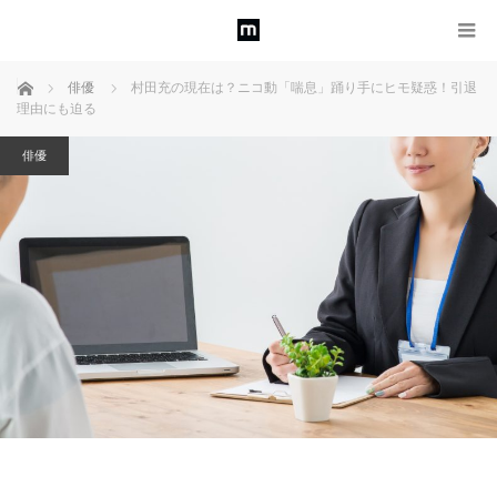
ホーム
俳優
村田充の現在は？ニコ動「喘息」踊り手にヒモ疑惑！引退
理由にも迫る
俳優