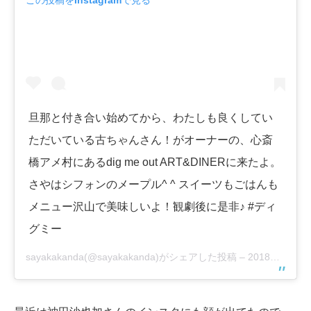
この投稿をInstagramで見る
旦那と付き合い始めてから、わたしも良くしてい
ただいている古ちゃんさん！がオーナーの、心斎
橋アメ村にあるdig me out ART&DINERに来たよ。
さやはシフォンのメープル^ ^ スイーツもごはんも
メニュー沢山で美味しいよ！観劇後に是非♪ #ディ
グミー
sayakakanda(@sayakakanda)がシェアした投稿 –
2018年 1月月5日午前1時55分PST