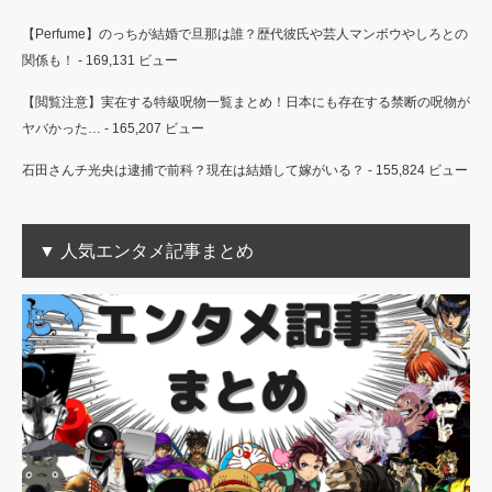
【Perfume】のっちが結婚で旦那は誰？歴代彼氏や芸人マンボウやしろとの
関係も！
- 169,131 ビュー
【閲覧注意】実在する特級呪物一覧まとめ！日本にも存在する禁断の呪物が
ヤバかった…
- 165,207 ビュー
石田さんチ光央は逮捕で前科？現在は結婚して嫁がいる？
- 155,824 ビュー
▼ 人気エンタメ記事まとめ