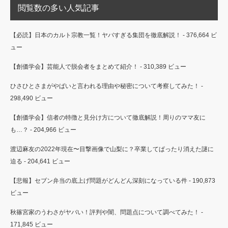
閲覧数の多い人気記事
【必読】日本のカルト宗教一覧！ヤバすぎる集団を徹底解説！
- 376,664 ビ
ュー
【創価学会】芸能人で脱会者をまとめて紹介！
- 310,389 ビュー
ひさひとさまがやばいと言われる理由や秘密について考察してみた！
-
298,490 ビュー
【創価学会】信者の特徴と見分け方について徹底解説！周りのママ友に
も…？
- 204,966 ビュー
渡辺麻友の2022年現在〜目撃画像で山梨に？卒業してぱったり消えた謎に
迫る
- 204,641 ビュー
【悲報】セブン弁当の底上げ問題がどんどん深刻になっている件
- 190,873
ビュー
秋篠宮家のうわさがヤバい！評判や闇、問題点について調べてみた！
-
171,845 ビュー