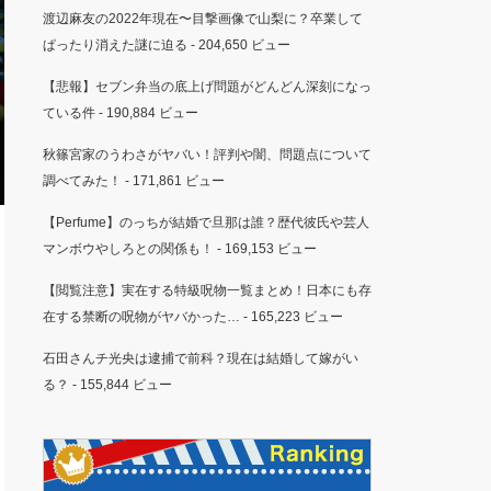
渡辺麻友の2022年現在〜目撃画像で山梨に？卒業して
ぱったり消えた謎に迫る
- 204,650 ビュー
【悲報】セブン弁当の底上げ問題がどんどん深刻になっ
ている件
- 190,884 ビュー
秋篠宮家のうわさがヤバい！評判や闇、問題点について
調べてみた！
- 171,861 ビュー
【Perfume】のっちが結婚で旦那は誰？歴代彼氏や芸人
マンボウやしろとの関係も！
- 169,153 ビュー
【閲覧注意】実在する特級呪物一覧まとめ！日本にも存
在する禁断の呪物がヤバかった…
- 165,223 ビュー
石田さんチ光央は逮捕で前科？現在は結婚して嫁がい
る？
- 155,844 ビュー