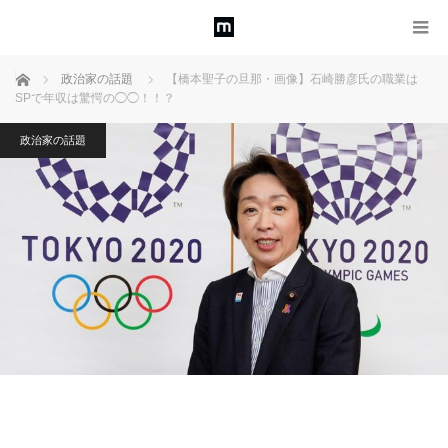
ホーム
政治家の話題
【橋本聖子の旦那・画像】石崎勝彦氏の職業は
SPで年収は驚愕の◯◯！！？
政治家の話題