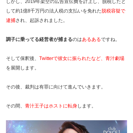
しかし、2019年架空の広告宣伝費を計上し、脱税したと
して約1億8千万円の法人税の支払いを免れた
脱税容疑で
逮捕
され、起訴されました。
調子に乗ってる経営者が捕まる
のは
あるある
ですね。
そして保釈後、
Twitterで彼女に振られたなど、青汁劇場
を展開します。
その後、裁判は有罪に向けて進んでいきます。
その間、
青汁王子はホストに転身
します。