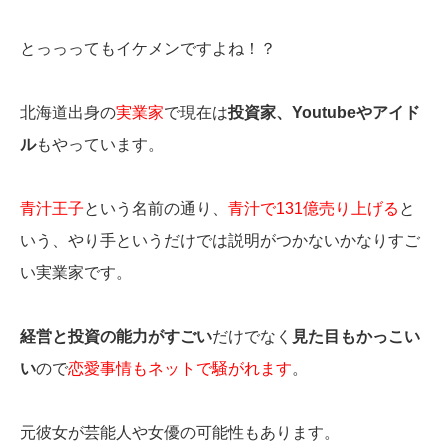
とっっってもイケメンですよね！？
北海道出身の
実業家
で現在は
投資家、Youtubeやアイド
ル
もやっています。
青汁王子
という名前の通り、
青汁で131億売り上げる
と
いう、やり手というだけでは説明がつかないかなりすご
い実業家です。
経営と投資の能力がすごい
だけでなく
見た目もかっこい
い
ので
恋愛事情もネットで騒がれます
。
元彼女が芸能人や女優の可能性もあります。