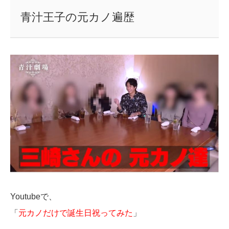
青汁王子の元カノ遍歴
Youtubeで、
「
元カノだけで誕生日祝ってみた
」