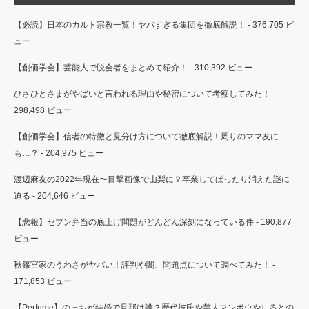
【必読】日本のカルト宗教一覧！ヤバすぎる集団を徹底解説！
- 376,705 ビ
ュー
【創価学会】芸能人で脱会者をまとめて紹介！
- 310,392 ビュー
ひさひとさまがやばいと言われる理由や秘密について考察してみた！
-
298,498 ビュー
【創価学会】信者の特徴と見分け方について徹底解説！周りのママ友に
も…？
- 204,975 ビュー
渡辺麻友の2022年現在〜目撃画像で山梨に？卒業してぱったり消えた謎に
迫る
- 204,646 ビュー
【悲報】セブン弁当の底上げ問題がどんどん深刻になっている件
- 190,877
ビュー
秋篠宮家のうわさがヤバい！評判や闇、問題点について調べてみた！
-
171,853 ビュー
【Perfume】のっちが結婚で旦那は誰？歴代彼氏や芸人マンボウやしろとの