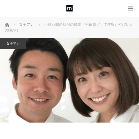
ホーム
女子アナ
小林麻耶の旦那の職業「宇宙ヨガ」で年収がやばいと
の噂が！
女子アナ