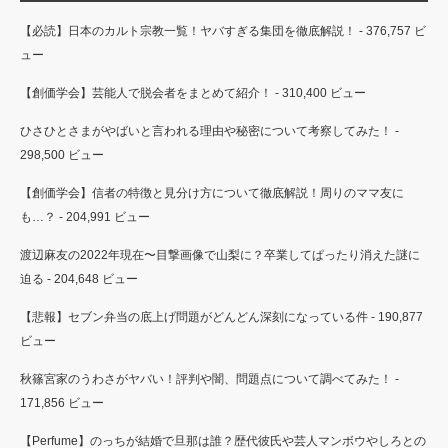
【必読】日本のカルト宗教一覧！ヤバすぎる集団を徹底解説！
- 376,757 ビ
ュー
【創価学会】芸能人で脱会者をまとめて紹介！
- 310,400 ビュー
ひさひとさまがやばいと言われる理由や秘密について考察してみた！
-
298,500 ビュー
【創価学会】信者の特徴と見分け方について徹底解説！周りのママ友に
も…？
- 204,991 ビュー
渡辺麻友の2022年現在〜目撃画像で山梨に？卒業してぱったり消えた謎に
迫る
- 204,648 ビュー
【悲報】セブン弁当の底上げ問題がどんどん深刻になっている件
- 190,877
ビュー
秋篠宮家のうわさがヤバい！評判や闇、問題点について調べてみた！
-
171,856 ビュー
【Perfume】のっちが結婚で旦那は誰？歴代彼氏や芸人マンボウやしろとの