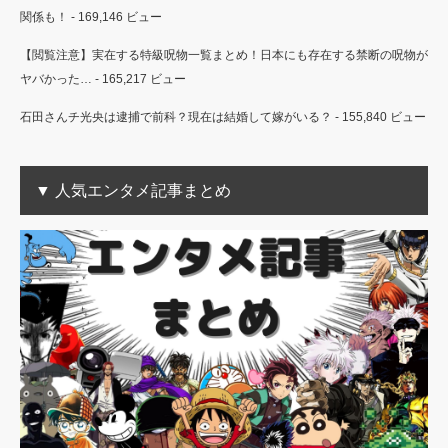
関係も！
- 169,146 ビュー
【閲覧注意】実在する特級呪物一覧まとめ！日本にも存在する禁断の呪物が
ヤバかった…
- 165,217 ビュー
石田さんチ光央は逮捕で前科？現在は結婚して嫁がいる？
- 155,840 ビュー
▼ 人気エンタメ記事まとめ