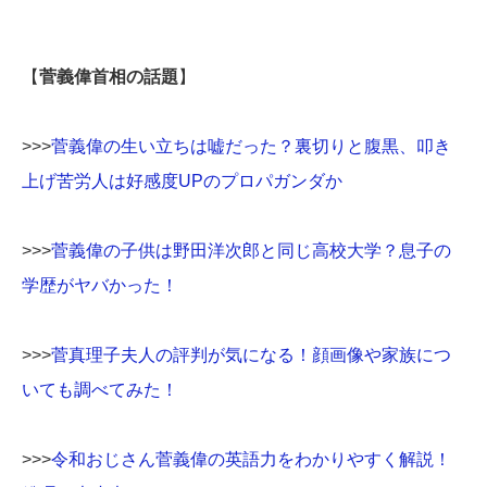
【
菅義偉首相の話題
】
>>>
菅義偉の生い立ちは嘘だった？裏切りと腹黒、叩き
上げ苦労人は好感度UPのプロパガンダか
>>>
菅義偉の子供は野田洋次郎と同じ高校大学？息子の
学歴がヤバかった！
>>>
菅真理子夫人の評判が気になる！顔画像や家族につ
いても調べてみた！
>>>
令和おじさん菅義偉の英語力をわかりやすく解説！