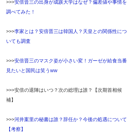
>>>
安倍晋三の出身が成蹊大学はなぜ？偏差値や事情を
調べてみた！
>>>
李家とは？安倍晋三は韓国人？天皇との関係性につ
いても調査
>>>
安倍晋三のマスク姿が小さい変！ガーゼが給食当番
見たいと国民は笑うww
>>>安倍の退陣はいつ？次の総理は誰？【次期首相候
補】
>>>
河井案里の秘書は誰？辞任か？今後の処遇について
【考察】