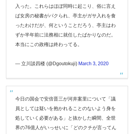
入った。これらはほぼ同時に起こり、俗に言え
ば女房の秘書がパクられ、亭主がガサ入れを食
ったわけだが、何ということだろう、亭主はわ
ずか半年前に法務相に就任したばかりなのだ。
本当にこの政権は終わってる。
— 立川談四楼 (@Dgoutokuji)
March 3, 2020
今日の国会で安倍晋三が河井案里について「議
員としては疑いを抱かれることのないよう身を
処していく必要がある」と抜かした瞬間、全世
界の76億人がいっせいに「どのクチが言ってん