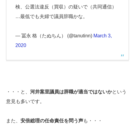
検、公選法違反（買収）の疑いで（共同通信）
…最低でも夫婦で議員辞職かな。
— 冨永 格（たぬちん） (@tanutinn)
March 3,
2020
・・・と、
河井案里議員は辞職が適当ではないか
という
意見も多いです。
また、
安倍総理の任命責任を問う声
も・・・