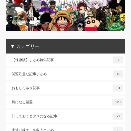
▼ カテゴリー
【保存版】まとめ特集記事
55
閲覧注意な記事まとめ
16
おもしろネタ記事
31
気になる話題
129
知っておくとタメになる記事
27
小遣い稼ぎ・副収入まとめ
6