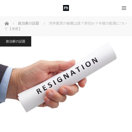
ホーム
政治家の話題
河井案里の秘書は誰？辞任か？今後の処遇につい
て【考察】
政治家の話題