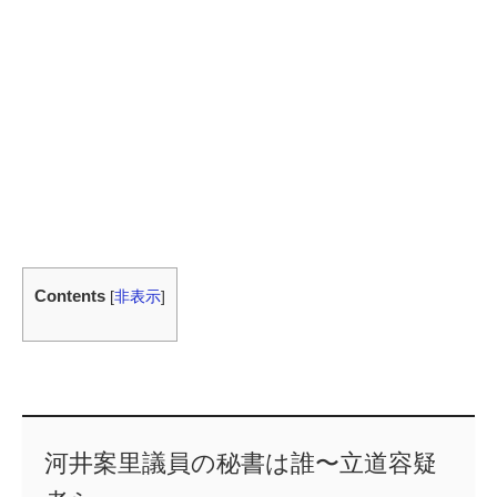
Contents
[
非表示
]
河井案里議員の秘書は誰〜立道容疑