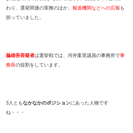
わり、選挙関連の実務のほか、
報道機関などへの広報
も
担っていました。
脇雄吾容疑者
は選挙戦では、河井案里議員の事務所で
事
務長
の役割をしています。
3人とも
なかなかのポジション
にあった人物です
ね・・・