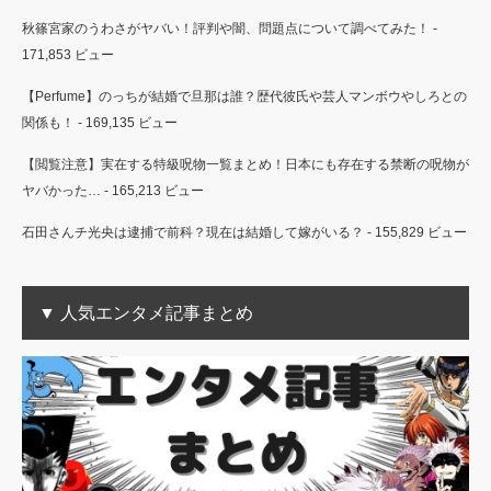
秋篠宮家のうわさがヤバい！評判や闇、問題点について調べてみた！
-
171,853 ビュー
【Perfume】のっちが結婚で旦那は誰？歴代彼氏や芸人マンボウやしろとの
関係も！
- 169,135 ビュー
【閲覧注意】実在する特級呪物一覧まとめ！日本にも存在する禁断の呪物が
ヤバかった…
- 165,213 ビュー
石田さんチ光央は逮捕で前科？現在は結婚して嫁がいる？
- 155,829 ビュー
▼ 人気エンタメ記事まとめ