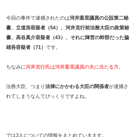
今回の事件で逮捕されたのは
河井案里議員の公設第二秘
書、立道浩容疑者（54）、河井克行前法務大臣の政策秘
書、高谷真介容疑者（43）、それに陣営の幹部だった脇
雄吾容疑者（71）
です。
ちなみに
河井克行氏は河井案里議員の夫に当たる方
。
法務大臣、つまり
法律にかかわる大臣の関係者
が逮捕さ
れてしまうなんてびっくりですよね。
では3人についての情報をまとめていきます。