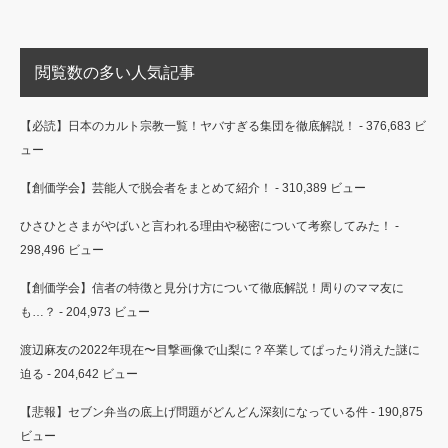
閲覧数の多い人気記事
【必読】日本のカルト宗教一覧！ヤバすぎる集団を徹底解説！
- 376,683 ビ
ュー
【創価学会】芸能人で脱会者をまとめて紹介！
- 310,389 ビュー
ひさひとさまがやばいと言われる理由や秘密について考察してみた！
-
298,496 ビュー
【創価学会】信者の特徴と見分け方について徹底解説！周りのママ友に
も…？
- 204,973 ビュー
渡辺麻友の2022年現在〜目撃画像で山梨に？卒業してぱったり消えた謎に
迫る
- 204,642 ビュー
【悲報】セブン弁当の底上げ問題がどんどん深刻になっている件
- 190,875
ビュー