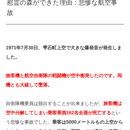
慰霊の森ができた理由：悲惨な航空事
故
1971年7月30日、雫石町上空で大きな爆発音が発生しま
した。
旅客機と航空自衛隊の戦闘機が空中衝突したのです。両
機とも大破して墜落。
自衛隊機乗員は脱出することが出来ましたが、
旅客機は
空中分解してしまい乗客乗員162名全員が死亡する
とい
う悲惨な事故でした。
乗客は5000メートルもの上空から