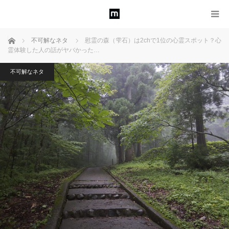
ホーム
不可解なネタ
慰霊の森（雫石）は2chで1位の心霊スポット？心
霊体験した人の話がヤバかった…
不可解なネタ