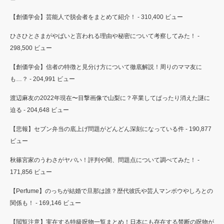
【創価学会】芸能人で脱会者をまとめて紹介！
- 310,400 ビュー
ひさひとさまがやばいと言われる理由や秘密について考察してみた！
-
298,500 ビュー
【創価学会】信者の特徴と見分け方について徹底解説！周りのママ友に
も…？
- 204,991 ビュー
渡辺麻友の2022年現在〜目撃画像で山梨に？卒業してぱったり消えた謎に
迫る
- 204,648 ビュー
【悲報】セブン弁当の底上げ問題がどんどん深刻になっている件
- 190,877
ビュー
秋篠宮家のうわさがヤバい！評判や闇、問題点について調べてみた！
-
171,856 ビュー
【Perfume】のっちが結婚で旦那は誰？歴代彼氏や芸人マンボウやしろとの
関係も！
- 169,146 ビュー
【閲覧注意】実在する特級呪物一覧まとめ！日本にも存在する禁断の呪物が