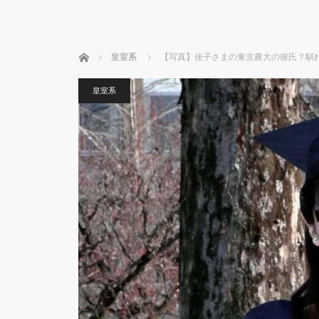
ホーム
皇室系
【写真】佳子さまの東京農大の彼氏？馴
皇室系