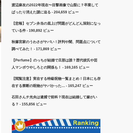
渡辺麻友の2022年現在〜目撃画像で山梨に？卒業して
ぱったり消えた謎に迫る
- 204,659 ビュー
【悲報】セブン弁当の底上げ問題がどんどん深刻になっ
ている件
- 190,892 ビュー
秋篠宮家のうわさがヤバい！評判や闇、問題点について
調べてみた！
- 171,869 ビュー
【Perfume】のっちが結婚で旦那は誰？歴代彼氏や芸
人マンボウやしろとの関係も！
- 169,165 ビュー
【閲覧注意】実在する特級呪物一覧まとめ！日本にも存
在する禁断の呪物がヤバかった…
- 165,247 ビュー
石田さんチ光央は逮捕で前科？現在は結婚して嫁がい
る？
- 155,856 ビュー