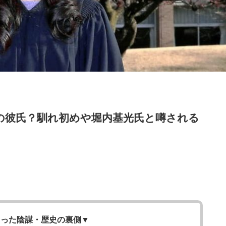
の彼氏？馴れ初めや堀内基光氏と噂される
きった陰謀・歴史の裏側
▼