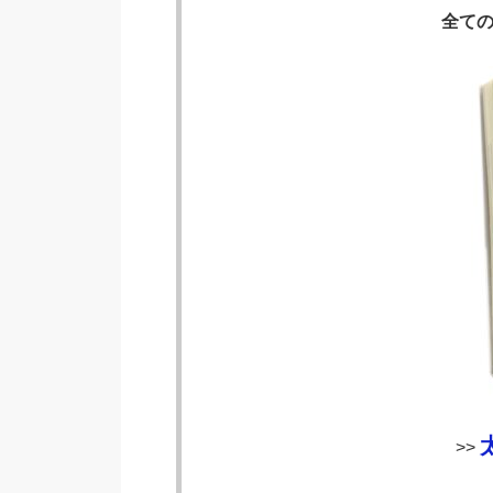
全て
>>