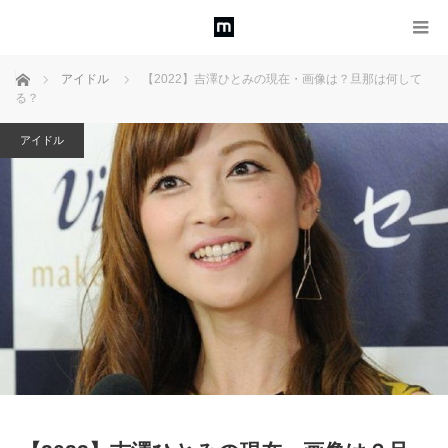
ホーム
アイドル
【2022】吉澤ひとみの現在・画像は？旦那は何して
る？
アイドル