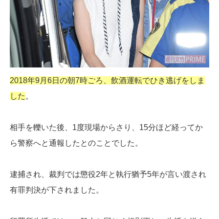
2018年9月6日の朝7時ごろ、飲酒運転でひき逃げをしま
した
。
相手を轢いた後、1度現場からさり、15分ほど経ってか
ら警察へと通報したとのことでした。
逮捕され、裁判では懲役2年と執行猶予5年が言い渡され
有罪判決が下されました。