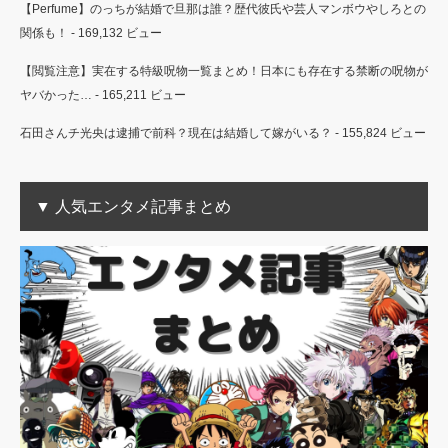
【Perfume】のっちが結婚で旦那は誰？歴代彼氏や芸人マンボウやしろとの
関係も！
- 169,132 ビュー
【閲覧注意】実在する特級呪物一覧まとめ！日本にも存在する禁断の呪物が
ヤバかった…
- 165,211 ビュー
石田さんチ光央は逮捕で前科？現在は結婚して嫁がいる？
- 155,824 ビュー
▼ 人気エンタメ記事まとめ