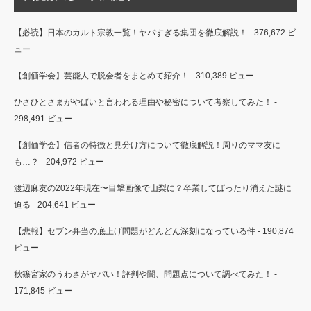
【必読】日本のカルト宗教一覧！ヤバすぎる集団を徹底解説！
- 376,672 ビ
ュー
【創価学会】芸能人で脱会者をまとめて紹介！
- 310,389 ビュー
ひさひとさまがやばいと言われる理由や秘密について考察してみた！
-
298,491 ビュー
【創価学会】信者の特徴と見分け方について徹底解説！周りのママ友に
も…？
- 204,972 ビュー
渡辺麻友の2022年現在〜目撃画像で山梨に？卒業してぱったり消えた謎に
迫る
- 204,641 ビュー
【悲報】セブン弁当の底上げ問題がどんどん深刻になっている件
- 190,874
ビュー
秋篠宮家のうわさがヤバい！評判や闇、問題点について調べてみた！
-
171,845 ビュー