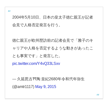
2004年5月10日、日本の皇太子徳仁親王が記者
会見で人格否定発言を行う。
徳仁親王が欧州歴訪前の記者会見で「雅子のキ
ャリアや人格を否定するような動きがあったこ
とも事実です」と発言した。
pic.twitter.com/Y4vQ33LSxv
— 久延毘古⛩陶 皇紀2680年令和弐年弥生
(@amtr1117)
May 9, 2015