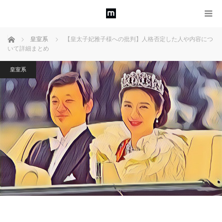
ホーム
皇室系
【皇太子妃雅子様への批判】人格否定した人や内容につ
いて詳細まとめ
皇室系