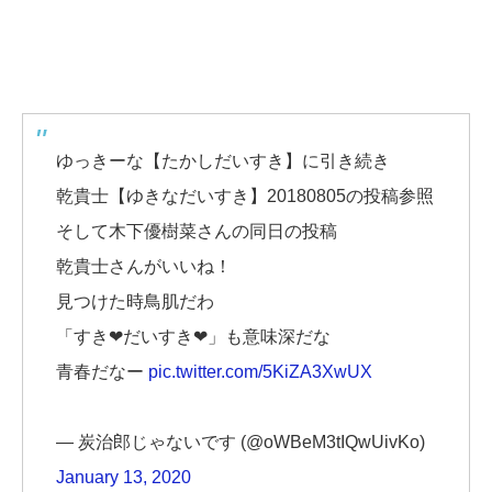
ゆっきーな【たかしだいすき】に引き続き
乾貴士【ゆきなだいすき】20180805の投稿参照
そして木下優樹菜さんの同日の投稿
乾貴士さんがいいね！
見つけた時鳥肌だわ
「すき❤︎だいすき❤︎」も意味深だな
青春だなー
pic.twitter.com/5KiZA3XwUX
— 炭治郎じゃないです (@oWBeM3tIQwUivKo)
January 13, 2020