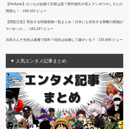
【Perfume】のっちが結婚で旦那は誰？歴代彼氏や芸人マンボウやしろとの
関係も！
- 169,163 ビュー
【閲覧注意】実在する特級呪物一覧まとめ！日本にも存在する禁断の呪物が
ヤバかった…
- 165,247 ビュー
石田さんチ光央は逮捕で前科？現在は結婚して嫁がいる？
- 155,856 ビュー
▼ 人気エンタメ記事まとめ