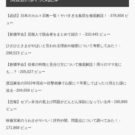
【必読】日本のカルト宗教一覧！ヤバすぎる集団を徹底解説！
- 376,858 ビ
ュー
【創価学会】芸能人で脱会者をまとめて紹介！
- 310,445 ビュー
ひさひとさまがやばいと言われる理由や秘密について考察してみた！
-
298,523 ビュー
【創価学会】信者の特徴と見分け方について徹底解説！周りのママ友に
も…？
- 205,027 ビュー
渡辺麻友の2022年現在〜目撃画像で山梨に？卒業してぱったり消えた謎に
迫る
- 204,658 ビュー
【悲報】セブン弁当の底上げ問題がどんどん深刻になっている件
- 190,890
ビュー
秋篠宮家のうわさがヤバい！評判や闇、問題点について調べてみた！
-
171,868 ビュー