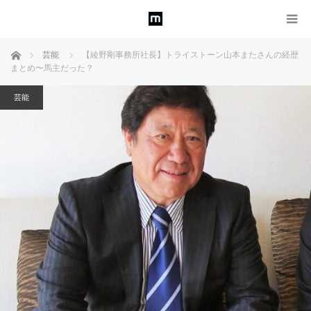
ホーム
芸能
【綾野剛事務所社長】トライストーン山本またさんの経歴
まとめ〜馬主だった？
芸能