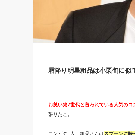
霜降り明星粗品は小栗旬に似
お笑い第7世代と言われている人気のコ
張りだこ。
コンビの1人、粗品さんは
スプーンに映