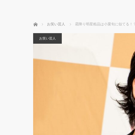
ホーム
お笑い芸人
霜降り明星粗品は小栗旬に似てる！
お笑い芸人