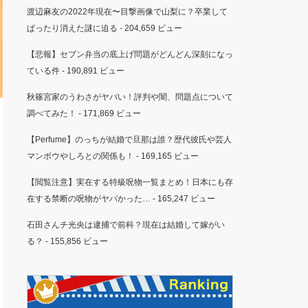
渡辺麻友の2022年現在〜目撃画像で山梨に？卒業して
ぱったり消えた謎に迫る
- 204,659 ビュー
【悲報】セブン弁当の底上げ問題がどんどん深刻になっ
ている件
- 190,891 ビュー
秋篠宮家のうわさがヤバい！評判や闇、問題点について
調べてみた！
- 171,869 ビュー
【Perfume】のっちが結婚で旦那は誰？歴代彼氏や芸人
マンボウやしろとの関係も！
- 169,165 ビュー
【閲覧注意】実在する特級呪物一覧まとめ！日本にも存
在する禁断の呪物がヤバかった…
- 165,247 ビュー
石田さんチ光央は逮捕で前科？現在は結婚して嫁がい
る？
- 155,856 ビュー