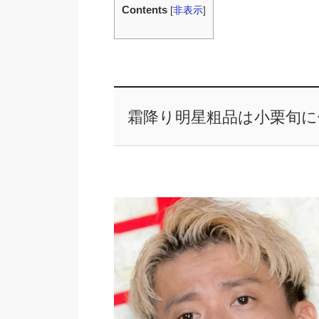
Contents
[
非表示
]
霜降り明星粗品は小栗旬に