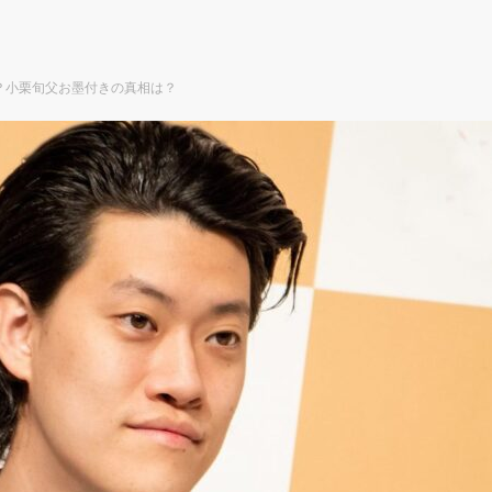
？小栗旬父お墨付きの真相は？