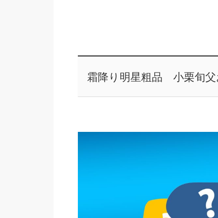
霜降り明星粗品 小栗旬父